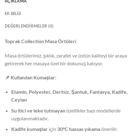
AÇIKLAMA
EK BILGI
DEĞERLENDIRMELER (0)
Toprak Collection Masa Örtüleri
Masa örtülerimiz, şıklık, zarafet ve üstün kaliteyi bir araya
getirerek her masaya özel bir dokunuş katıyor.
📌
Kullanılan Kumaşlar:
Etamin, Polyester, Dertsiz, Şantuk, Fantasya, Kadife,
Ceylan
Su itici ve leke tutmayan
özellikler bazı modellerde
uygulanmaktadır.
Kadife kumaşlar
için
30°C hassas yıkama
önerilir.