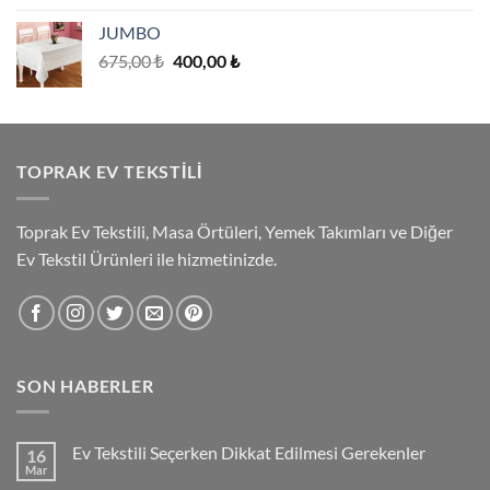
280,00 ₺
JUMBO
-
Orijinal
Şu
675,00
₺
400,00
₺
560,00 ₺
fiyat:
andaki
675,00 ₺.
fiyat:
400,00 ₺.
TOPRAK EV TEKSTILI
Toprak Ev Tekstili, Masa Örtüleri, Yemek Takımları ve Diğer
Ev Tekstil Ürünleri ile hizmetinizde.
SON HABERLER
Ev Tekstili Seçerken Dikkat Edilmesi Gerekenler
16
Mar