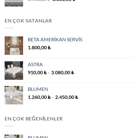
fiyat:
andaki
3.900,00 ₺.
fiyat:
3.300,00 ₺.
EN ÇOK SATANLAR
BETA AMERİKAN SERVİS
1.800,00
₺
ASTRA
Fiyat
910,00
₺
–
3.080,00
₺
aralığı:
910,00 ₺
BLUMEN
-
Fiyat
1.260,00
₺
–
2.450,00
₺
3.080,00 ₺
aralığı:
1.260,00 ₺
-
EN ÇOK BEĞENILENLER
2.450,00 ₺
BLUMEN