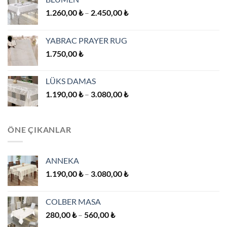
Fiyat
1.260,00
₺
–
2.450,00
₺
aralığı:
1.260,00 ₺
YABRAC PRAYER RUG
-
1.750,00
₺
2.450,00 ₺
LÜKS DAMAS
Fiyat
1.190,00
₺
–
3.080,00
₺
aralığı:
1.190,00 ₺
-
ÖNE ÇIKANLAR
3.080,00 ₺
ANNEKA
Fiyat
1.190,00
₺
–
3.080,00
₺
aralığı:
1.190,00 ₺
COLBER MASA
-
Fiyat
280,00
₺
–
560,00
₺
3.080,00 ₺
aralığı: