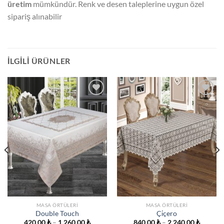
üretim
mümkündür. Renk ve desen taleplerine uygun özel
sipariş alınabilir
İLGILI ÜRÜNLER
İSTEK
İSTEK
LISTESINE
LISTESINE
EKLE
EKLE
MASA ÖRTÜLERI
MASA ÖRTÜLERI
Double Touch
Çi̇çero
Fiyat
Fiyat
420,00
₺
–
1.260,00
₺
840,00
₺
–
2.240,00
₺