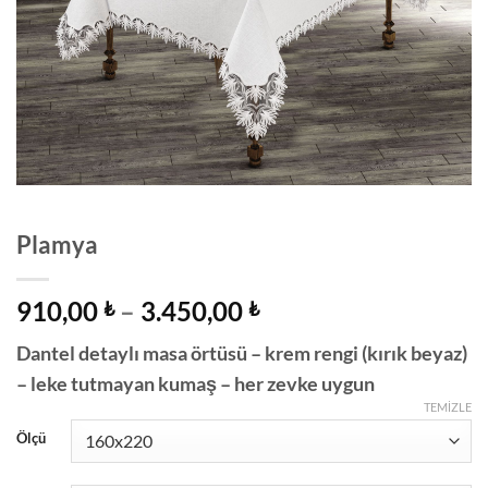
Plamya
Fiyat
910,00
–
3.450,00
₺
₺
aralığı:
Dantel detaylı masa örtüsü – krem ​​rengi (kırık beyaz)
910,00 ₺
– leke tutmayan kumaş – her zevke uygun
-
3.450,00 ₺
TEMIZLE
Ölçü