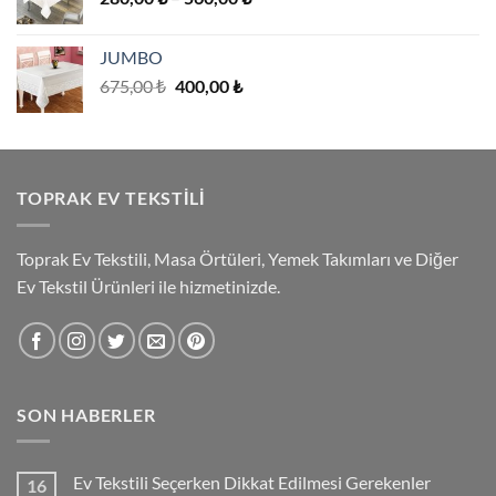
aralığı:
280,00 ₺
JUMBO
-
Orijinal
Şu
675,00
₺
400,00
₺
560,00 ₺
fiyat:
andaki
675,00 ₺.
fiyat:
400,00 ₺.
TOPRAK EV TEKSTILI
Toprak Ev Tekstili, Masa Örtüleri, Yemek Takımları ve Diğer
Ev Tekstil Ürünleri ile hizmetinizde.
SON HABERLER
Ev Tekstili Seçerken Dikkat Edilmesi Gerekenler
16