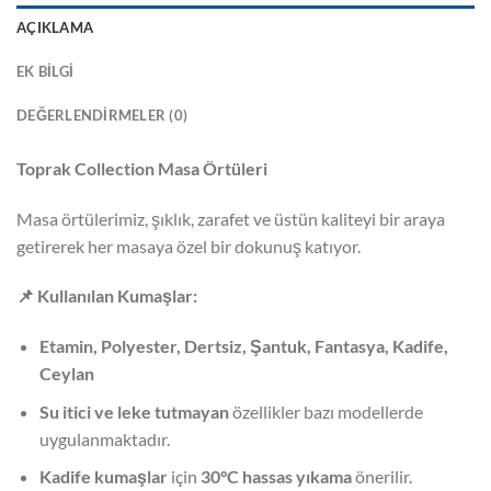
AÇIKLAMA
EK BILGI
DEĞERLENDIRMELER (0)
Toprak Collection Masa Örtüleri
Masa örtülerimiz, şıklık, zarafet ve üstün kaliteyi bir araya
getirerek her masaya özel bir dokunuş katıyor.
📌
Kullanılan Kumaşlar:
Etamin, Polyester, Dertsiz, Şantuk, Fantasya, Kadife,
Ceylan
Su itici ve leke tutmayan
özellikler bazı modellerde
uygulanmaktadır.
Kadife kumaşlar
için
30°C hassas yıkama
önerilir.