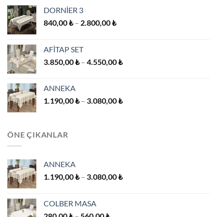
DORNİER 3
Fiyat
840,00
₺
–
2.800,00
₺
aralığı:
840,00 ₺
AFİTAP SET
-
Fiyat
3.850,00
₺
–
4.550,00
₺
2.800,00 ₺
aralığı:
3.850,00 ₺
ANNEKA
-
Fiyat
1.190,00
₺
–
3.080,00
₺
4.550,00 ₺
aralığı:
1.190,00 ₺
-
ÖNE ÇIKANLAR
3.080,00 ₺
ANNEKA
Fiyat
1.190,00
₺
–
3.080,00
₺
aralığı:
1.190,00 ₺
COLBER MASA
-
Fiyat
280,00
₺
–
560,00
₺
3.080,00 ₺