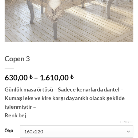
Copen 3
Fiyat
630,00
–
1.610,00
₺
₺
aralığı:
Günlük masa örtüsü – Sadece kenarlarda dantel –
630,00 ₺
Kumaş leke ve kire karşı dayanıklı olacak şekilde
-
1.610,00 ₺
işlenmiştir –
Renk bej
TEMIZLE
Ölçü