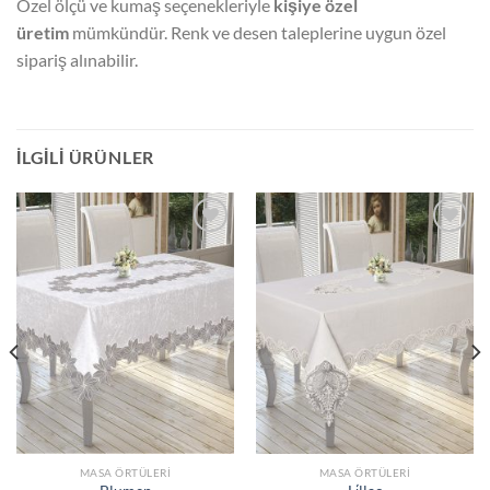
Özel ölçü ve kumaş seçenekleriyle
kişiye özel
üretim
mümkündür. Renk ve desen taleplerine uygun özel
sipariş alınabilir.
İLGILI ÜRÜNLER
İSTEK
İSTEK
LISTESINE
LISTESINE
EKLE
EKLE
MASA ÖRTÜLERI
MASA ÖRTÜLERI