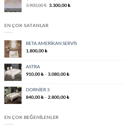
Orijinal
Şu
3.900,00
₺
3.300,00
₺
fiyat:
andaki
3.900,00 ₺.
fiyat:
3.300,00 ₺.
EN ÇOK SATANLAR
BETA AMERİKAN SERVİS
1.800,00
₺
ASTRA
Fiyat
910,00
₺
–
3.080,00
₺
aralığı:
910,00 ₺
DORNİER 3
-
Fiyat
840,00
₺
–
2.800,00
₺
3.080,00 ₺
aralığı:
840,00 ₺
-
EN ÇOK BEĞENILENLER
2.800,00 ₺