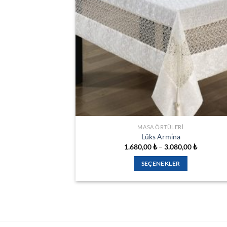
seçilebilir
MASA ÖRTÜLERI
Lüks Armi̇na
Fiyat
1.680,00
₺
–
3.080,00
₺
aralığı:
1.680,00 
SEÇENEKLER
-
3.080,00 
Bu
ürünün
birden
fazla
varyasyonu