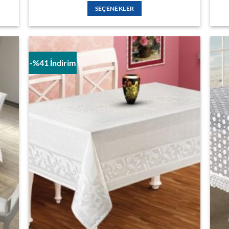
910,00 ₺
SEÇENEKLER
-
3.080,00 ₺
Bu
ürünün
birden
fazla
-%41 İndirim
varyasyonu
var.
Seçenekler
İSTEK
ürün
E
LISTESINE
sayfasından
EKLE
seçilebilir