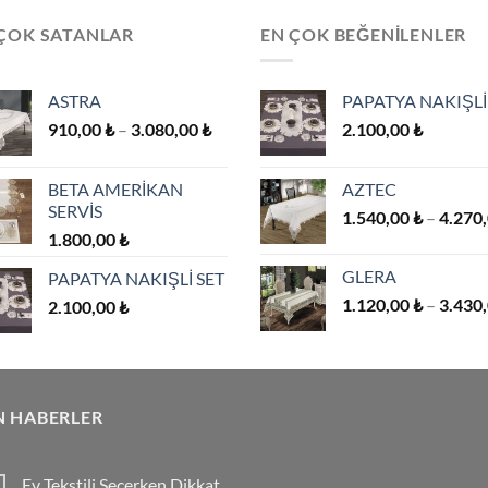
var.
ÇOK SATANLAR
EN ÇOK BEĞENILENLER
Seçenekler
ürün
sayfasından
ASTRA
PAPATYA NAKIŞLİ
seçilebilir
Fiyat
910,00
₺
–
3.080,00
₺
2.100,00
₺
aralığı:
910,00 ₺
BETA AMERİKAN
AZTEC
-
SERVİS
1.540,00
₺
–
4.270
3.080,00 ₺
1.800,00
₺
GLERA
PAPATYA NAKIŞLİ SET
1.120,00
₺
–
3.430
2.100,00
₺
.
N HABERLER
Ev Tekstili Seçerken Dikkat