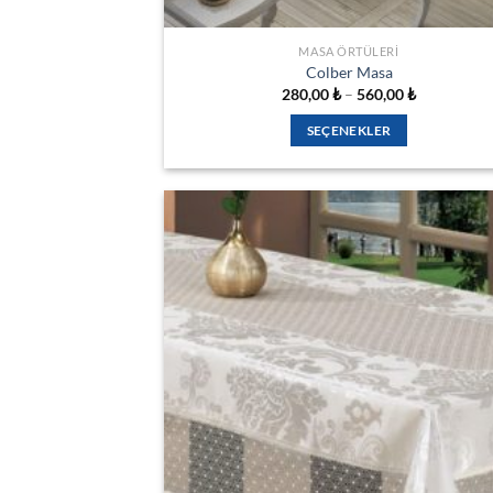
MASA ÖRTÜLERI
Colber Masa
Fiyat
280,00
₺
–
560,00
₺
aralığı:
280,00 ₺
SEÇENEKLER
-
560,00 ₺
Bu
ürünün
birden
fazla
varyasyonu
var.
Seçenekler
İSTEK
ürün
LISTESIN
sayfasından
EKLE
seçilebilir