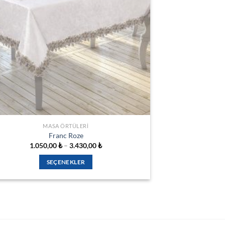
seçilebilir
MASA ÖRTÜLERI
Franc Roze
Fiyat
1.050,00
₺
–
3.430,00
₺
aralığı:
1.050,00 ₺
SEÇENEKLER
-
3.430,00 ₺
Bu
ürünün
birden
fazla
varyasyonu