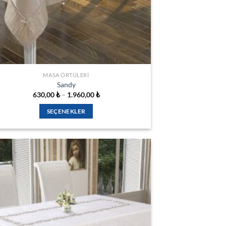
MASA ÖRTÜLERI
Sandy
Fiyat
630,00
₺
–
1.960,00
₺
aralığı:
630,00 ₺
SEÇENEKLER
-
1.960,00 ₺
Bu
ürünün
birden
fazla
varyasyonu
var.
Seçenekler
İSTEK
ürün
LISTESINE
sayfasından
EKLE