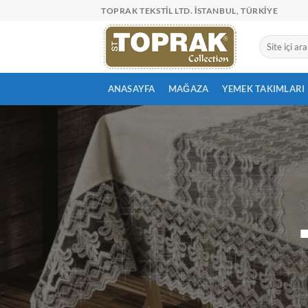
İçeriğe
TOPRAK TEKSTIL LTD. İSTANBUL, TÜRKIYE
atla
Ara:
ANASAYFA
MAĞAZA
YEMEK TAKIMLARI