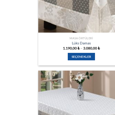
MASA ÖRTÜLERI
Lüks Damas
Fiyat
1.190,00
₺
–
3.080,00
₺
aralığı:
1.190,00 
SEÇENEKLER
-
3.080,00 
Bu
ürünün
birden
fazla
varyasyonu
var.
Seçenekler
İSTEK
ürün
LISTESIN
sayfasından
EKLE