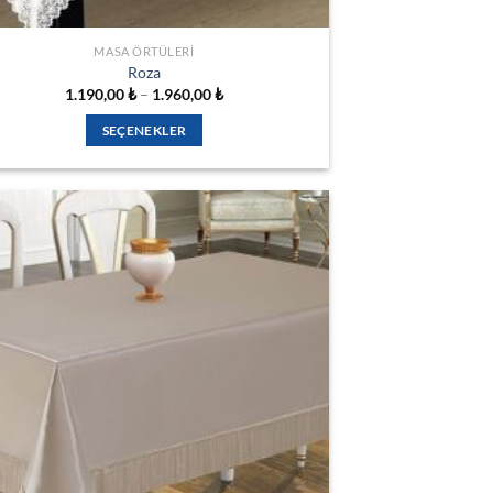
MASA ÖRTÜLERI
Roza
Fiyat
1.190,00
₺
–
1.960,00
₺
aralığı:
1.190,00 ₺
SEÇENEKLER
-
1.960,00 ₺
Bu
ürünün
birden
fazla
varyasyonu
var.
Seçenekler
İSTEK
ürün
LISTESINE
sayfasından
EKLE
seçilebilir