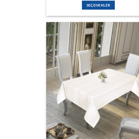
910,00 ₺
SEÇENEKLER
-
3.080,00 ₺
Bu
ürünün
birden
fazla
varyasyonu
var.
Seçenekler
İSTEK
ürün
LISTESIN
sayfasından
EKLE
seçilebilir