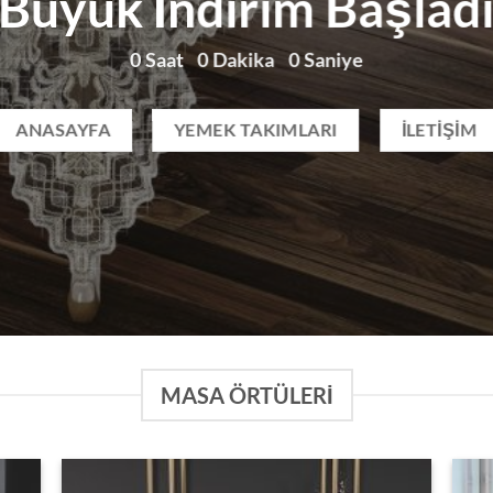
Büyük İndirim Başlad
0
Saat
0
Dakika
0
Saniye
ANASAYFA
YEMEK TAKIMLARI
İLETIŞIM
MASA ÖRTÜLERI