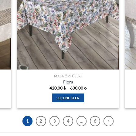
seçilebilir
MASA ÖRTÜLERI
Flora
Fiyat
420,00
₺
–
630,00
₺
aralığı:
₺
420,00 ₺
SEÇENEKLER
-
₺
630,00 ₺
Bu
ürünün
birden
1
2
3
4
…
6
fazla
varyasyonu