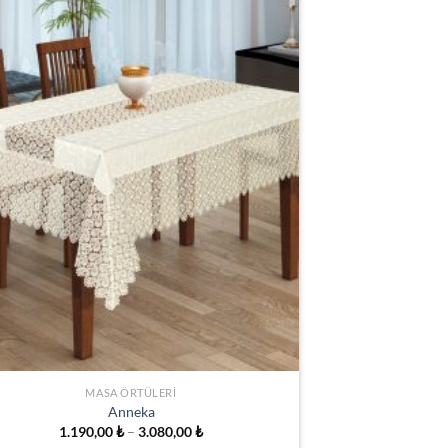
İSTEK
LISTESINE
EKLE
MASA ÖRTÜLERI
Anneka
Fiyat
1.190,00
₺
–
3.080,00
₺
aralığı: