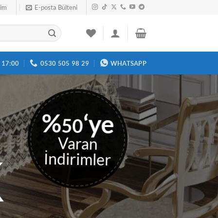
şim
E-posta Bülteni
- 17:00
0530 505 98 29
WHATSAPP
%
‘ye
50
Varan
K
İndirimler