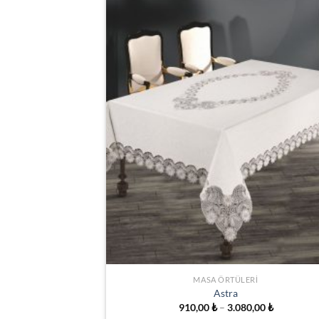
İSTEK
LISTESIN
EKLE
MASA ÖRTÜLERI
Astra
Fiyat
910,00
₺
–
3.080,00
₺
aralığı: