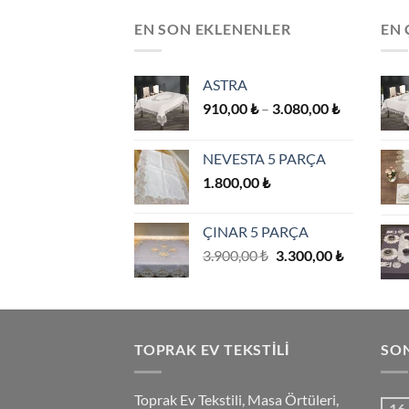
var.
EN SON EKLENENLER
EN 
Seçenekler
ürün
sayfasından
ASTRA
seçilebilir
Fiyat
910,00
₺
–
3.080,00
₺
aralığı:
910,00 ₺
NEVESTA 5 PARÇA
-
1.800,00
₺
3.080,00 ₺
ÇINAR 5 PARÇA
Orijinal
Şu
3.900,00
₺
3.300,00
₺
fiyat:
andaki
3.900,00 ₺.
fiyat:
3.300,00 ₺
TOPRAK EV TEKSTILI
SO
Toprak Ev Tekstili, Masa Örtüleri,
16