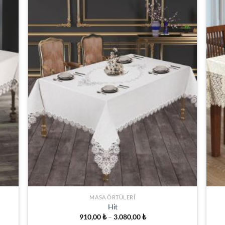
İSTEK
E
LISTESINE
EKLE
MASA ÖRTÜLERI
Hi̇t
Fiyat
910,00
₺
–
3.080,00
₺
aralığı: