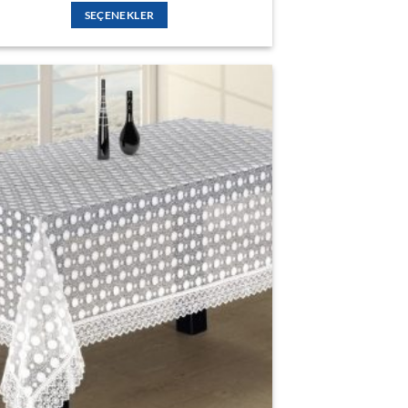
1.190,00 ₺
SEÇENEKLER
-
3.080,00 ₺
Bu
ürünün
birden
fazla
varyasyonu
var.
Seçenekler
İSTEK
ürün
LISTESINE
sayfasından
EKLE
seçilebilir