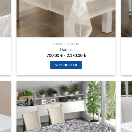
MASA ÖRTÜLERI
Damas
Fiyat
700,00
₺
–
2.170,00
₺
aralığı:
₺
700,00 ₺
SEÇENEKLER
-
₺
2.170,00 ₺
Bu
ürünün
birden
fazla
varyasyonu
var.
Seçenekler
İSTEK
ürün
E
LISTESINE
sayfasından
EKLE