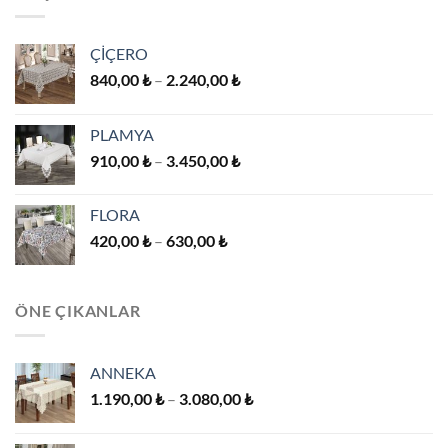
2.240,00 ₺
ÇİÇERO
Fiyat
840,00
₺
–
2.240,00
₺
aralığı:
840,00 ₺
PLAMYA
-
Fiyat
910,00
₺
–
3.450,00
₺
2.240,00 ₺
aralığı:
910,00 ₺
FLORA
-
Fiyat
420,00
₺
–
630,00
₺
3.450,00 ₺
aralığı:
420,00 ₺
-
ÖNE ÇIKANLAR
630,00 ₺
ANNEKA
Fiyat
1.190,00
₺
–
3.080,00
₺
aralığı:
1.190,00 ₺