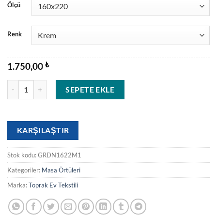
Ölçü
Renk
1.750,00
₺
GRANADA adet
SEPETE EKLE
KARŞILAŞTIR
Stok kodu:
GRDN1622M1
Kategoriler:
Masa Örtüleri
Marka:
Toprak Ev Tekstili