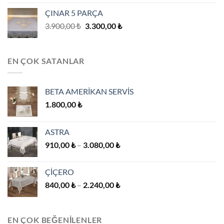
ÇINAR 5 PARÇA
Orijinal
Şu
3.900,00
₺
3.300,00
₺
fiyat:
andaki
3.900,00 ₺.
fiyat:
3.300,00 ₺.
EN ÇOK SATANLAR
BETA AMERİKAN SERVİS
1.800,00
₺
ASTRA
Fiyat
910,00
₺
–
3.080,00
₺
aralığı:
910,00 ₺
ÇİÇERO
-
Fiyat
840,00
₺
–
2.240,00
₺
3.080,00 ₺
aralığı:
840,00 ₺
-
EN ÇOK BEĞENILENLER