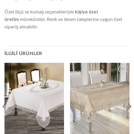
Özel ölçü ve kumaş seçenekleriyle
kişiye özel
üretim
mümkündür. Renk ve desen taleplerine uygun özel
sipariş alınabilir.
İLGILI ÜRÜNLER
İSTEK
İSTEK
LISTESINE
LISTESINE
EKLE
EKLE