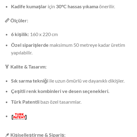
Kadife kumaşlar
için
30°C hassas yıkama
önerilir.
📏
Ölçüler:
6 kişilik:
160 x 220 cm
Özel siparişlerde
maksimum 50 metreye kadar üretim
yapılabilir.
🏅
Kalite & Tasarım:
Sık sarma tekniği
ile uzun ömürlü ve dayanıklı dikişler.
Çeşitli renk kombinleri ve desen seçenekleri.
Türk Patentli
bazı özel tasarımlar.
📌
Kişiselleştirme & Sipariş: