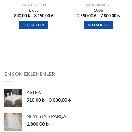
MASA ÖRTÜLERI
MASA ÖRTÜLERI
Li̇dya
1008
Fiyat
Fiyat
840,00
₺
–
3.150,00
₺
2.590,00
₺
–
7.800,00
₺
:
aralığı:
aralığı
0 ₺
840,00 ₺
2.590,
SEÇENEKLER
SEÇENEKLER
-
-
00 ₺
3.150,00 ₺
7.800,
Bu
Bu
ürünün
ürünün
birden
birden
fazla
fazla
varyasyonu
varyasyonu
var.
var.
Seçenekler
Seçenekler
EN SON EKLENENLER
ürün
ürün
sayfasından
sayfasından
seçilebilir
seçilebilir
ASTRA
Fiyat
910,00
₺
–
3.080,00
₺
aralığı:
910,00 ₺
NEVESTA 5 PARÇA
-
1.800,00
₺
3.080,00 ₺