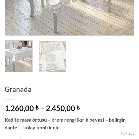
Granada
Fiyat
1.260,00
–
2.450,00
₺
₺
aralığı:
Kadife masa örtüsü – krem ​​rengi (kırık beyaz) – belirgin
1.260,00 ₺
dantel – kolay temizlenir
-
TEMIZLE
2.450,00 ₺