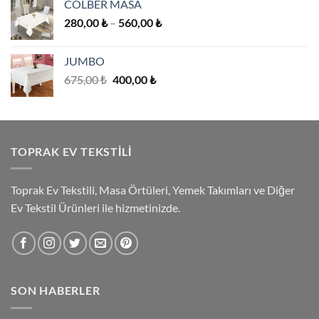
COLBER MASA
-
Fiyat
280,00
₺
–
560,00
₺
3.080,00 ₺
aralığı:
280,00 ₺
JUMBO
-
Orijinal
Şu
675,00
₺
400,00
₺
560,00 ₺
fiyat:
andaki
675,00 ₺.
fiyat:
400,00 ₺.
TOPRAK EV TEKSTILI
Toprak Ev Tekstili, Masa Örtüleri, Yemek Takımları ve Diğer
Ev Tekstil Ürünleri ile hizmetinizde.
SON HABERLER