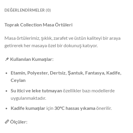
DEĞERLENDIRMELER (0)
Toprak Collection Masa Örtüleri
Masa örtülerimiz, şıklık, zarafet ve üstün kaliteyi bir araya
getirerek her masaya özel bir dokunuş katıyor.
📌
Kullanılan Kumaşlar:
Etamin, Polyester, Dertsiz, Şantuk, Fantasya, Kadife,
Ceylan
Su itici ve leke tutmayan
özellikler bazı modellerde
uygulanmaktadır.
Kadife kumaşlar
için
30°C hassas yıkama
önerilir.
📏
Ölçüler: