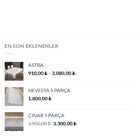
Bu
Bu
ürünün
ürünün
birden
birden
fazla
fazla
varyasyonu
varyasyonu
var.
var.
Seçenekler
Seçenekler
EN SON EKLENENLER
ürün
ürün
sayfasından
sayfasından
seçilebilir
seçilebilir
ASTRA
Fiyat
910,00
₺
–
3.080,00
₺
aralığı:
910,00 ₺
NEVESTA 5 PARÇA
-
1.800,00
₺
3.080,00 ₺
ÇINAR 5 PARÇA
Orijinal
Şu
3.900,00
₺
3.300,00
₺
fiyat:
andaki
3.900,00 ₺.
fiyat: