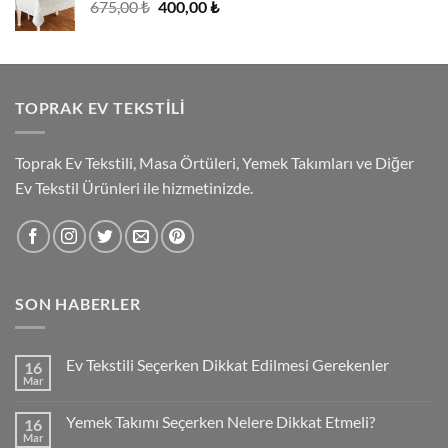
Orijinal
Şu
675,00
₺
400,00
₺
560,00 ₺
fiyat:
andaki
675,00 ₺.
fiyat:
400,00 ₺.
TOPRAK EV TEKSTILI
Toprak Ev Tekstili, Masa Örtüleri, Yemek Takımları ve Diğer
Ev Tekstil Ürünleri ile hizmetinizde.
SON HABERLER
Ev Tekstili Seçerken Dikkat Edilmesi Gerekenler
16
Mar
Yemek Takımı Seçerken Nelere Dikkat Etmeli?
16
Mar