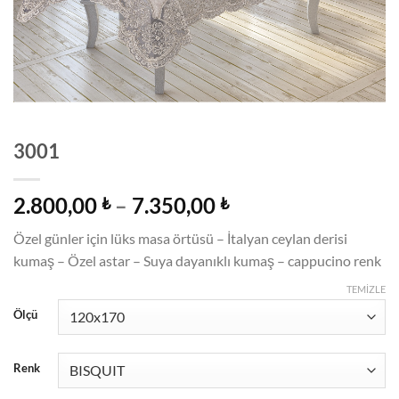
3001
Fiyat
2.800,00
–
7.350,00
₺
₺
aralığı:
Özel günler için lüks masa örtüsü – İtalyan ceylan derisi
2.800,00 ₺
kumaş – Özel astar – Suya dayanıklı kumaş – cappucino renk
-
7.350,00 ₺
TEMIZLE
Ölçü
Renk