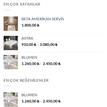
3.300,00 ₺.
EN ÇOK SATANLAR
BETA AMERİKAN SERVİS
1.800,00
₺
ASTRA
Fiyat
910,00
₺
–
3.080,00
₺
aralığı:
910,00 ₺
BLUMEN
-
Fiyat
1.260,00
₺
–
2.450,00
₺
3.080,00 ₺
aralığı:
1.260,00 ₺
-
EN ÇOK BEĞENILENLER
2.450,00 ₺
BLUMEN
Fiyat
1.260,00
₺
–
2.450,00
₺
aralığı: