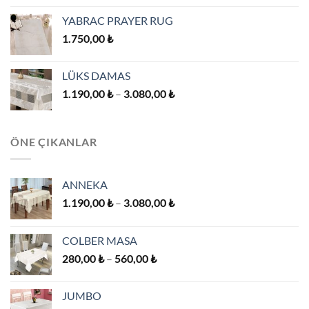
1.260,00 ₺
YABRAC PRAYER RUG
-
1.750,00
₺
2.450,00 ₺
LÜKS DAMAS
Fiyat
1.190,00
₺
–
3.080,00
₺
aralığı:
1.190,00 ₺
-
ÖNE ÇIKANLAR
3.080,00 ₺
ANNEKA
Fiyat
1.190,00
₺
–
3.080,00
₺
aralığı:
1.190,00 ₺
COLBER MASA
-
Fiyat
280,00
₺
–
560,00
₺
3.080,00 ₺
aralığı:
280,00 ₺
JUMBO
-