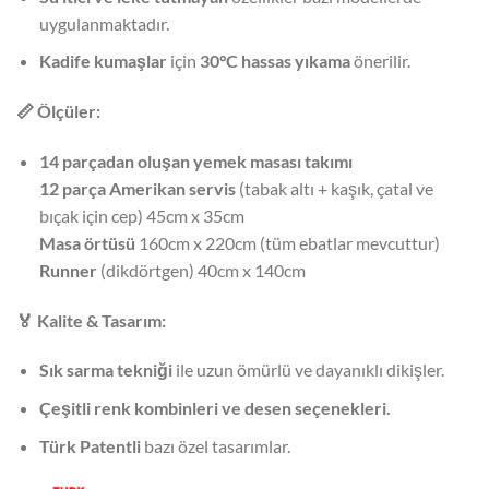
uygulanmaktadır.
Kadife kumaşlar
için
30°C hassas yıkama
önerilir.
📏
Ölçüler:
14 parçadan oluşan yemek masası takımı
12 parça Amerikan servis
(tabak altı + kaşık, çatal ve
bıçak için cep) 45cm x 35cm
Masa örtüsü
160cm x 220cm (tüm ebatlar mevcuttur)
Runner
(dikdörtgen) 40cm x 140cm
🏅
Kalite & Tasarım:
Sık sarma tekniği
ile uzun ömürlü ve dayanıklı dikişler.
Çeşitli renk kombinleri ve desen seçenekleri.
Türk Patentli
bazı özel tasarımlar.