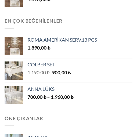
3.080,00 ₺
EN ÇOK BEĞENILENLER
ROMA AMERİKAN SERV.13 PCS
1.890,00
₺
COLBER SET
Orijinal
Şu
1.190,00
₺
900,00
₺
fiyat:
andaki
1.190,00 ₺.
fiyat:
ANNA LÜKS
900,00 ₺.
Fiyat
700,00
₺
–
1.960,00
₺
aralığı:
700,00 ₺
-
ÖNE ÇIKANLAR
1.960,00 ₺