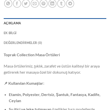
AÇIKLAMA
EK BILGI
DEĞERLENDIRMELER (0)
Toprak Collection Masa Örtüleri
Masa örtülerimiz, şıklık, zarafet ve üstün kaliteyi bir araya
getirerek her masaya özel bir dokunuş katıyor.
📌
Kullanılan Kumaşlar:
Etamin, Polyester, Dertsiz, Şantuk, Fantasya, Kadife,
Ceylan
Su itici ve leke tutmayan
özellikler bazı modellerde