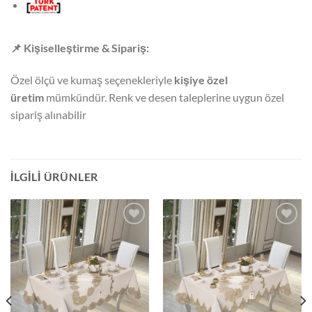
📌
Kişiselleştirme & Sipariş:
Özel ölçü ve kumaş seçenekleriyle
kişiye özel
üretim
mümkündür. Renk ve desen taleplerine uygun özel
sipariş alınabilir
İLGILI ÜRÜNLER
İSTEK
İSTEK
LISTESINE
LISTESINE
EKLE
EKLE