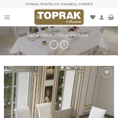
İçeriğe
TOPRAK TEKSTIL LTD. İSTANBUL, TÜRKIYE
atla
ANA SAYFA
/
YEMEK SETLERI
İSTEK
LISTESINE
EKLE