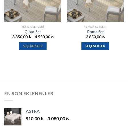
YEMEK SETLERI
YEMEK SETLERI
Çinar Set
Roma Set
Fiyat
3.850,00
₺
–
4.550,00
₺
3.850,00
₺
ı:
aralığı:
,00 ₺
3.850,00 ₺
SEÇENEKLER
SEÇENEKLER
-
,00 ₺
4.550,00 ₺
Bu
Bu
ürünün
ürünün
birden
birden
fazla
fazla
varyasyonu
varyasyonu
var.
var.
Seçenekler
Seçenekler
EN SON EKLENENLER
ürün
ürün
sayfasından
sayfasından
seçilebilir
seçilebilir
ASTRA
Fiyat
910,00
₺
–
3.080,00
₺
aralığı: