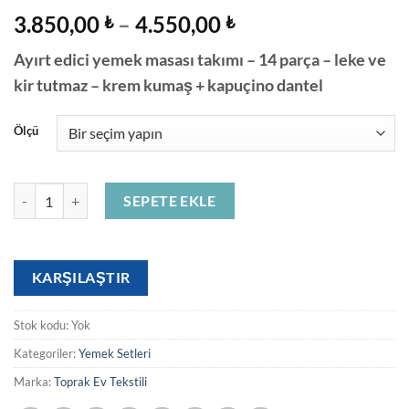
Fiyat
3.850,00
–
4.550,00
₺
₺
aralığı:
Ayırt edici yemek masası takımı – 14 parça – leke ve
3.850,00 ₺
kir tutmaz – krem ​​kumaş + kapuçino dantel
-
4.550,00 ₺
Ölçü
NEO SET adet
SEPETE EKLE
KARŞILAŞTIR
Stok kodu:
Yok
Kategoriler:
Yemek Setleri
Marka:
Toprak Ev Tekstili