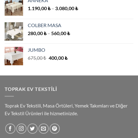
ANNEKA
Fiyat
1.190,00
₺
–
3.080,00
₺
aralığı:
1.190,00 ₺
COLBER MASA
-
Fiyat
280,00
₺
–
560,00
₺
3.080,00 ₺
aralığı:
280,00 ₺
JUMBO
-
Orijinal
Şu
675,00
₺
400,00
₺
560,00 ₺
fiyat:
andaki
675,00 ₺.
fiyat:
400,00 ₺.
TOPRAK EV TEKSTILI
Toprak Ev Tekstili, Masa Örtüleri, Yemek Takımları ve Diğer
Ev Tekstil Ürünleri ile hizmetinizde.