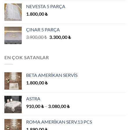
910,00 ₺
NEVESTA 5 PARÇA
-
1.800,00
₺
3.080,00 ₺
ÇINAR 5 PARÇA
Orijinal
Şu
3.900,00
₺
3.300,00
₺
fiyat:
andaki
3.900,00 ₺.
fiyat:
3.300,00 ₺.
EN ÇOK SATANLAR
BETA AMERİKAN SERVİS
1.800,00
₺
ASTRA
Fiyat
910,00
₺
–
3.080,00
₺
aralığı:
910,00 ₺
ROMA AMERİKAN SERV.13 PCS
-
1.890,00
₺