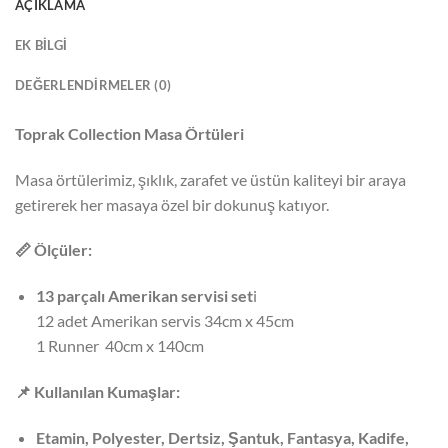
AÇIKLAMA
EK BILGI
DEĞERLENDIRMELER (0)
Toprak Collection Masa Örtüleri
Masa örtülerimiz, şıklık, zarafet ve üstün kaliteyi bir araya
getirerek her masaya özel bir dokunuş katıyor.
📏
Ölçüler:
13 parçalı Amerikan servisi set
i
12 adet Amerikan servis 34cm x 45cm
1 Runner 40cm x 140cm
📌
Kullanılan Kumaşlar:
Etamin, Polyester, Dertsiz, Şantuk, Fantasya, Kadife,