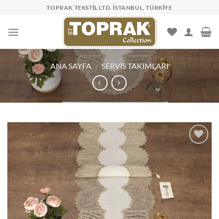
İçeriğe
TOPRAK TEKSTIL LTD. İSTANBUL, TÜRKIYE
atla
ANA SAYFA
/
SERVIS TAKIMLARI
İSTEK
LISTESINE
EKLE