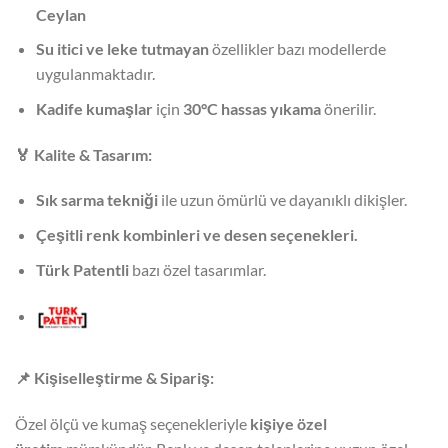
Ceylan
Su itici ve leke tutmayan
özellikler bazı modellerde
uygulanmaktadır.
Kadife kumaşlar
için
30°C hassas yıkama
önerilir.
🏅
Kalite & Tasarım:
Sık sarma tekniği
ile uzun ömürlü ve dayanıklı dikişler.
Çeşitli renk kombinleri ve desen seçenekleri.
Türk Patentli
bazı özel tasarımlar.
📌
Kişiselleştirme & Sipariş:
Özel ölçü ve kumaş seçenekleriyle
kişiye özel