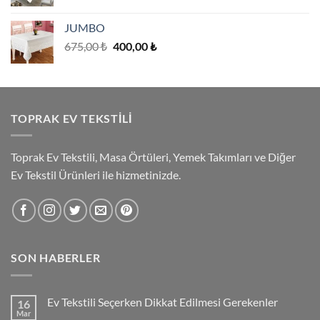
aralığı:
280,00 ₺
JUMBO
-
Orijinal
Şu
675,00
₺
400,00
₺
560,00 ₺
fiyat:
andaki
675,00 ₺.
fiyat:
400,00 ₺.
TOPRAK EV TEKSTILI
Toprak Ev Tekstili, Masa Örtüleri, Yemek Takımları ve Diğer
Ev Tekstil Ürünleri ile hizmetinizde.
SON HABERLER
Ev Tekstili Seçerken Dikkat Edilmesi Gerekenler
16
Mar