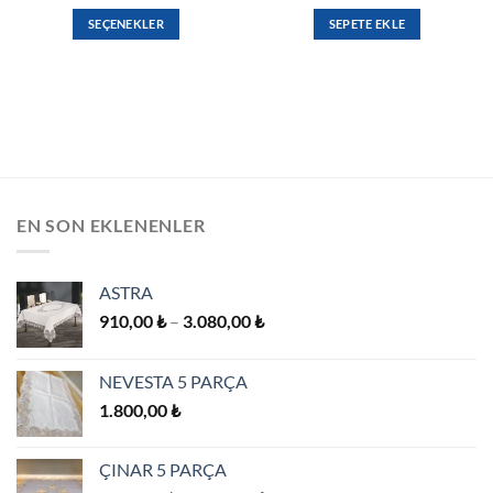
SEÇENEKLER
SEPETE EKLE
Bu
ürünün
birden
fazla
varyasyonu
var.
Seçenekler
ürün
EN SON EKLENENLER
sayfasından
seçilebilir
ASTRA
Fiyat
910,00
₺
–
3.080,00
₺
aralığı:
910,00 ₺
NEVESTA 5 PARÇA
-
1.800,00
₺
3.080,00 ₺
ÇINAR 5 PARÇA