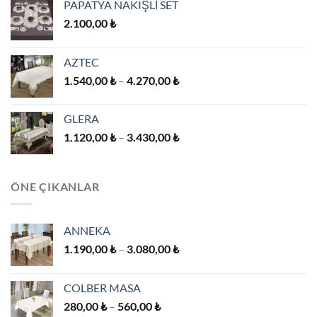
PAPATYA NAKIŞLİ SET
2.100,00
₺
AZTEC
Fiyat
1.540,00
₺
–
4.270,00
₺
aralığı:
1.540,00 ₺
GLERA
-
Fiyat
1.120,00
₺
–
3.430,00
₺
4.270,00 ₺
aralığı:
1.120,00 ₺
-
ÖNE ÇIKANLAR
3.430,00 ₺
ANNEKA
Fiyat
1.190,00
₺
–
3.080,00
₺
aralığı:
1.190,00 ₺
COLBER MASA
-
Fiyat
280,00
₺
–
560,00
₺
3.080,00 ₺