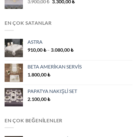
Orijinal
Şu
3.900,00
₺
3.300,00
₺
fiyat:
andaki
3.900,00 ₺.
fiyat:
3.300,00 ₺.
EN ÇOK SATANLAR
ASTRA
Fiyat
910,00
₺
–
3.080,00
₺
aralığı:
910,00 ₺
BETA AMERİKAN SERVİS
-
1.800,00
₺
3.080,00 ₺
PAPATYA NAKIŞLİ SET
2.100,00
₺
EN ÇOK BEĞENILENLER