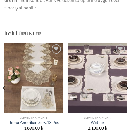
üretim
mümkündür. Renk ve desen taleplerine uygun özel
sipariş alınabilir.
İLGILI ÜRÜNLER
İSTEK
İSTEK
LISTESINE
LISTESINE
EKLE
EKLE
SERVIS TAKIMLARI
SERVIS TAKIMLARI
Roma Ameri̇kan Serv.13 Pcs
Wether
1.890,00
₺
2.100,00
₺