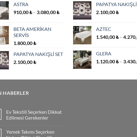
ASTRA
PAPATYA NAKIŞLİ
seçilebilir
seçilebilir
Fiyat
910,00
₺
–
3.080,00
₺
2.100,00
₺
aralığı:
910,00 ₺
BETA AMERİKAN
AZTEC
-
SERVİS
1.540,00
₺
–
4.270
3.080,00 ₺
1.800,00
₺
GLERA
PAPATYA NAKIŞLİ SET
1.120,00
₺
–
3.430
2.100,00
₺
.
N HABERLER
Ev Tekstili Seçerken Dikkat
Edilmesi Gerekenler
Yemek Takımı Seçerken