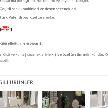
Sık sarma tekniği
ile uzun ömürlü ve dayanıklı dikişler.
Çeşitli renk kombinleri ve desen seçenekleri.
Türk Patentli
bazı özel tasarımlar.
Kişiselleştirme & Sipariş:
l ölçü ve kumaş seçenekleriyle
kişiye özel üretim
mümkündür. Renk
nabilir
LGILI ÜRÜNLER