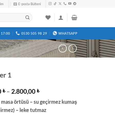
şim
E-posta Bülteni
- 17:00
0530 505 98 29
WHATSAPP
er 1
Fiyat
0
–
2.800,00
₺
₺
aralığı:
i masa örtüsü – su geçirmez kumaş
840,00 ₺
-
çirmez) – leke tutmaz