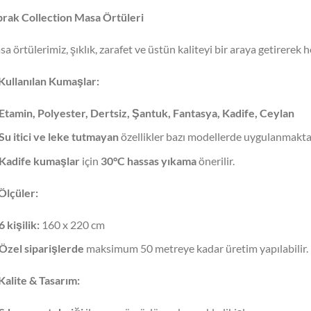
rak Collection Masa Örtüleri
a örtülerimiz, şıklık, zarafet ve üstün kaliteyi bir araya getirerek
Kullanılan Kumaşlar:
Etamin, Polyester, Dertsiz, Şantuk, Fantasya, Kadife, Ceylan
Su itici ve leke tutmayan
özellikler bazı modellerde uygulanmakta
Kadife kumaşlar
için
30°C hassas yıkama
önerilir.
Ölçüler:
6 kişilik:
160 x 220 cm
Özel siparişlerde
maksimum 50 metreye kadar üretim yapılabilir.
Kalite & Tasarım: