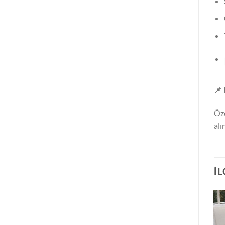
📌
Öze
alı
İ