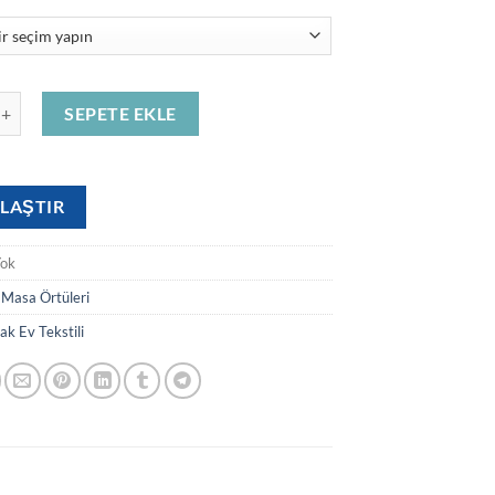
2.800,00 ₺
 adet
SEPETE EKLE
LAŞTIR
Yok
:
Masa Örtüleri
ak Ev Tekstili