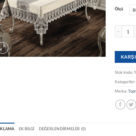
Ölçü
DORNİER 1
KARŞI
Stok kodu:
Kategoriler
Marka:
Topr
IKLAMA
EK BILGI
DEĞERLENDIRMELER (0)