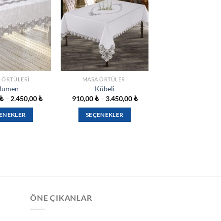
İSTEK
İSTEK
LISTESINE
LISTESINE
EKLE
EKLE
 ÖRTÜLERI
MASA ÖRTÜLERI
lumen
Kübeli̇
Fiyat
Fiyat
₺
–
2.450,00
₺
910,00
₺
–
3.450,00
₺
aralığı:
aralığı:
1.260,00 ₺
910,00 ₺
ENEKLER
SEÇENEKLER
-
-
2.450,00 ₺
3.450,00 ₺
Bu
Bu
ürünün
ürünün
birden
birden
fazla
fazla
varyasyonu
varyasyonu
var.
var.
Seçenekler
Seçenekler
ÖNE ÇIKANLAR
ürün
ürün
sayfasından
sayfasından