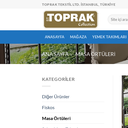
İçeriğe
TOPRAK TEKSTIL LTD. İSTANBUL, TÜRKIYE
atla
Ara:
ANASAYFA
MAĞAZA
YEMEK TAKIMLARI
ANA SAYFA
/
MASA ÖRTÜLERI
KATEGORILER
Diğer Ürünler
Fiskos
Masa Örtüleri