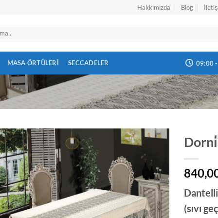
Hakkımızda
Blog
İleti
MASA ÖRTÜLERI
SECCADELER
09:00 
Dorni̇
840,0
İSTEK
Dantell
LISTESINE
EKLE
(sıvı ge