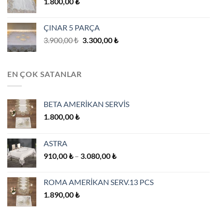
1.800,00
₺
3.080,00 ₺
ÇINAR 5 PARÇA
Orijinal
Şu
3.900,00
₺
3.300,00
₺
fiyat:
andaki
3.900,00 ₺.
fiyat:
3.300,00 ₺.
EN ÇOK SATANLAR
BETA AMERİKAN SERVİS
1.800,00
₺
ASTRA
Fiyat
910,00
₺
–
3.080,00
₺
aralığı:
910,00 ₺
ROMA AMERİKAN SERV.13 PCS
-
1.890,00
₺
3.080,00 ₺