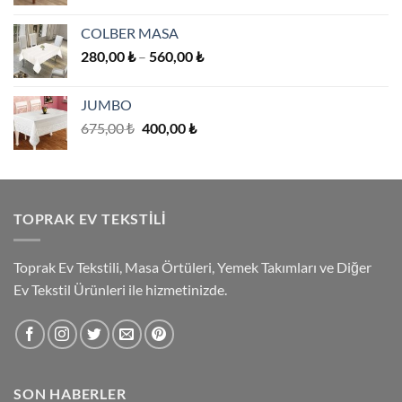
aralığı:
1.190,00 ₺
COLBER MASA
-
Fiyat
280,00
₺
–
560,00
₺
3.080,00 ₺
aralığı:
280,00 ₺
JUMBO
-
Orijinal
Şu
675,00
₺
400,00
₺
560,00 ₺
fiyat:
andaki
675,00 ₺.
fiyat:
400,00 ₺.
TOPRAK EV TEKSTILI
Toprak Ev Tekstili, Masa Örtüleri, Yemek Takımları ve Diğer
Ev Tekstil Ürünleri ile hizmetinizde.
SON HABERLER