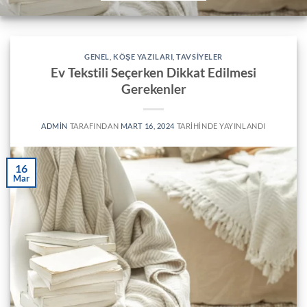
GENEL
,
KÖŞE YAZILARI
,
TAVSIYELER
Ev Tekstili Seçerken Dikkat Edilmesi
Gerekenler
ADMIN
TARAFINDAN
MART 16, 2024
TARIHINDE YAYINLANDI
16
Mar